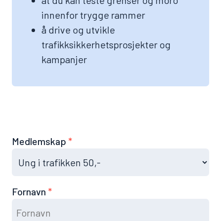
at du kan teste grenser og moro
innenfor trygge rammer
å drive og utvikle
trafikksikkerhetsprosjekter og
kampanjer
Medlemskap
Fornavn